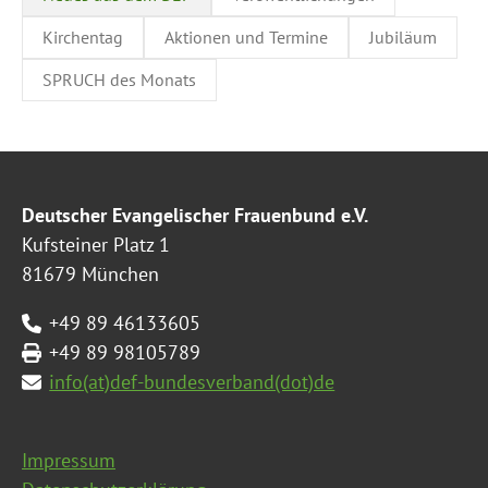
Kirchentag
Aktionen und Termine
Jubiläum
SPRUCH des Monats
Deutscher Evangelischer Frauenbund e.V.
Kufsteiner Platz 1
81679 München
+49 89 46133605
+49 89 98105789
info(at)def-bundesverband(dot)de
Impressum