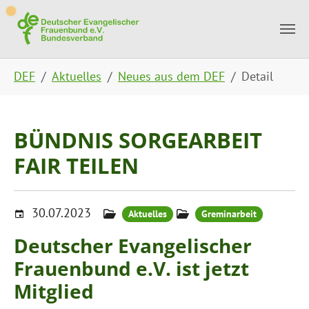
Skip to main content
Skip to page footer
You are here:
DEF
Aktuelles
Neues aus dem DEF
Detail
BÜNDNIS SORGEARBEIT
FAIR TEILEN
30.07.2023
Aktuelles
Greminarbeit
Deutscher Evangelischer
Frauenbund e.V. ist jetzt
Mitglied