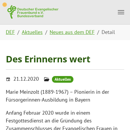
Skip to main content
Skip to page footer
You are here:
DEF
Aktuelles
Neues aus dem DEF
Detail
Des Erinnerns wert
21.12.2020
Aktuelles
Marie Meinzolt (1889-1967) – Pionierin in der
Fürsorgerinnen-Ausbildung in Bayern
Anfang Februar 2020 wurde in einem
Festgottesdienst an die Gründung des
Zusammenschlusses der Evangelischen Frauen in