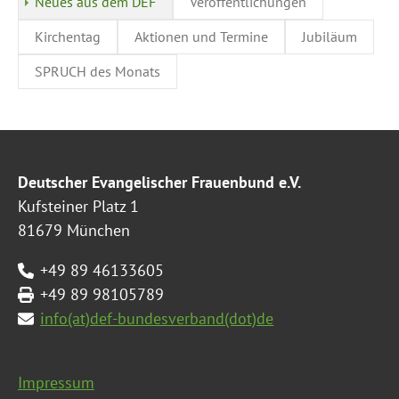
Neues aus dem DEF
Veröffentlichungen
Kirchentag
Aktionen und Termine
Jubiläum
SPRUCH des Monats
Deutscher Evangelischer Frauenbund e.V.
Kufsteiner Platz 1
81679 München
+49 89 46133605
+49 89 98105789
info(at)def-bundesverband(dot)de
Impressum