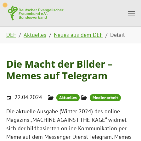
Skip to main content
Skip to page footer
You are here:
DEF
Aktuelles
Neues aus dem DEF
Detail
Die Macht der Bilder –
Memes auf Telegram
22.04.2024
Aktuelles
Medienarbeit
Die aktuelle Ausgabe (Winter 2024) des online
Magazins „MACHINE AGAINST THE RAGE“ widmet
sich der bildbasierten online Kommunikation per
Meme auf dem Messenger-Dienst Telegram. Memes