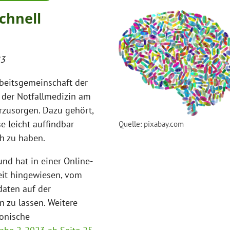
chnell
23
beitsgemeinschaft der
 der Notfallmedizin am
rzusorgen. Dazu gehört,
e leicht auffindbar
Quelle: pixabay.com
h zu haben.
nd hat in einer Online-
eit hingewiesen, vom
daten auf der
 zu lassen. Weitere
ronische