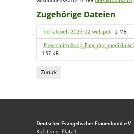
Gesundheitskarte" in der
def-aktuell-Aus
Zugehörige Dateien
def-aktuell-2023-02-web.pdf
2 MB
Pressemitteilung_Fuer_den_medizinisc
137 KB
Zurück
Deutscher Evangelischer Frauenbund e.V.
Kufsteiner Platz 1