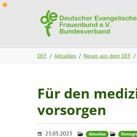
Skip to main content
Skip to page footer
You are here:
DEF
Aktuelles
Neues aus dem DEF
Für den mediz
vorsorgen
25.05.2023
Aktuelles
Demogra