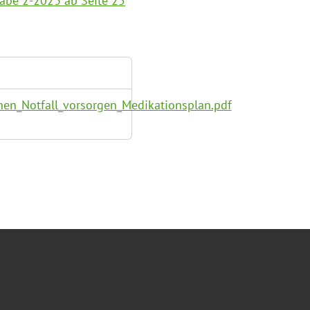
gabe 2-2023 ab Seite 25
hen_Notfall_vorsorgen_Medikationsplan.pdf