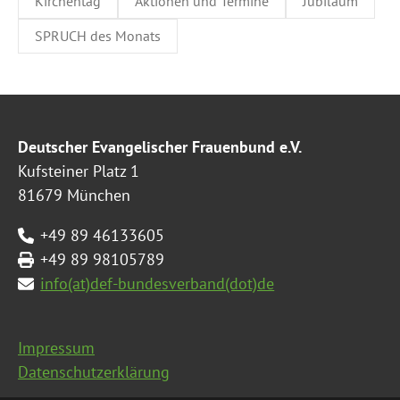
Kirchentag
Aktionen und Termine
Jubiläum
SPRUCH des Monats
Deutscher Evangelischer Frauenbund e.V.
Kufsteiner Platz 1
81679 München
+49 89 46133605
+49 89 98105789
info(at)def-bundesverband(dot)de
Impressum
Datenschutzerklärung