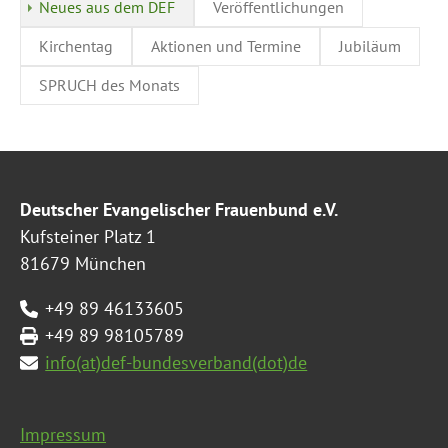
Neues aus dem DEF
Veröffentlichungen
Kirchentag
Aktionen und Termine
Jubiläum
SPRUCH des Monats
Deutscher Evangelischer Frauenbund e.V.
Kufsteiner Platz 1
81679 München
+49 89 46133605
+49 89 98105789
info(at)def-bundesverband(dot)de
Impressum