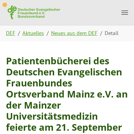
Skip to main content
Skip to page footer
You are here:
DEF
Aktuelles
Neues aus dem DEF
Detail
Patientenbücherei des
Deutschen Evangelischen
Frauenbundes
Ortsverband Mainz e.V. an
der Mainzer
Universitätsmedizin
feierte am 21. September