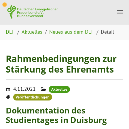
Skip to main content
Skip to page footer
You are here:
DEF
Aktuelles
Neues aus dem DEF
Detail
Rahmenbedingungen zur
Stärkung des Ehrenamts
4.11.2021
Aktuelles
Veröffentlichungen
Dokumentation des
Studientages in Duisburg