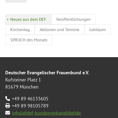
Neues aus dem DEF
Veröffentlichungen
Kirchentag
Aktionen und Termine
Jubiläum
SPRUCH des Monats
Deutscher Evangelischer Frauenbund e.V.
Kufsteiner Platz 1
81679 München
+49 89 46133605
+49 89 98105789
info(at)def-bundesverband(dot)de