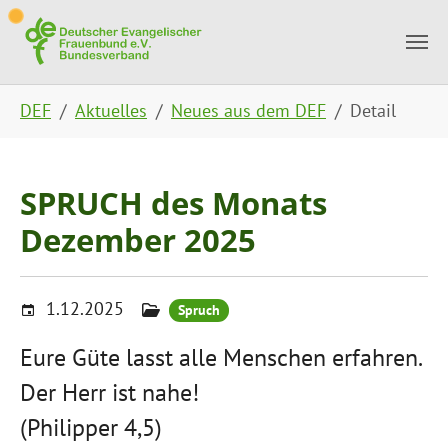
Skip to main content
Skip to page footer
You are here:
DEF
Aktuelles
Neues aus dem DEF
Detail
SPRUCH des Monats
Dezember 2025
1.12.2025
Spruch
Eure Güte lasst alle Menschen erfahren.
Der Herr ist nahe!
(Philipper 4,5)