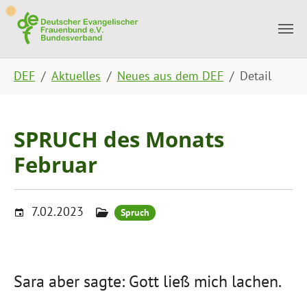
Skip to main content
Skip to page footer
You are here:
DEF
Aktuelles
Neues aus dem DEF
Detail
SPRUCH des Monats
Februar
7.02.2023
Spruch
Sara aber sagte: Gott ließ mich lachen.