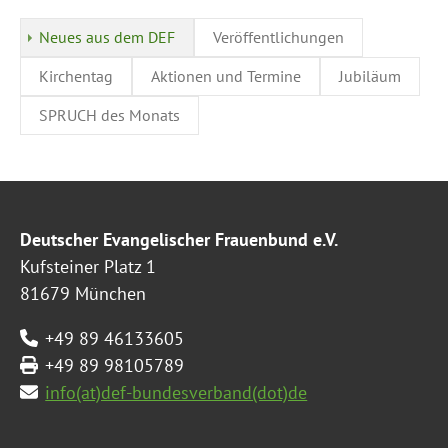
Neues aus dem DEF
Veröffentlichungen
Kirchentag
Aktionen und Termine
Jubiläum
SPRUCH des Monats
Deutscher Evangelischer Frauenbund e.V.
Kufsteiner Platz 1
81679 München
+49 89 46133605
+49 89 98105789
info(at)def-bundesverband(dot)de