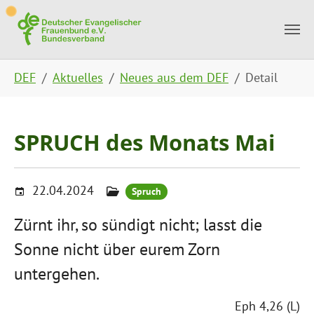
Skip to main content
Skip to page footer
You are here:
DEF
Aktuelles
Neues aus dem DEF
Detail
SPRUCH des Monats Mai
22.04.2024
Spruch
Zürnt ihr, so sündigt nicht; lasst die
Sonne nicht über eurem Zorn
untergehen.
Eph 4,26 (L)