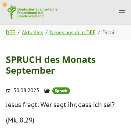
Skip to main content
Skip to page footer
You are here:
DEF
Aktuelles
Neues aus dem DEF
Detail
SPRUCH des Monats
September
30.08.2023
Spruch
Jesus fragt: Wer sagt ihr, dass ich sei?
(Mk. 8,29)