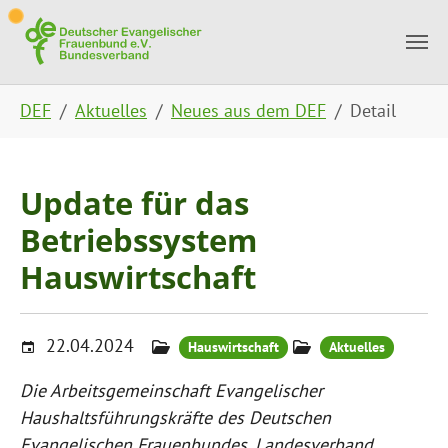
Skip to main content
Skip to page footer
You are here:
DEF
Aktuelles
Neues aus dem DEF
Detail
Update für das
Betriebssystem
Hauswirtschaft
22.04.2024
Hauswirtschaft
Aktuelles
Die Arbeitsgemeinschaft Evangelischer
Haushaltsführungskräfte des Deutschen
Evangelischen Frauenbundes, Landesverband