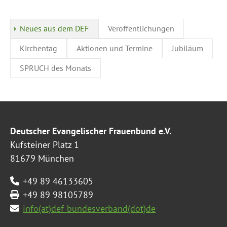
Neues aus dem DEF
Veröffentlichungen
Kirchentag
Aktionen und Termine
Jubiläum
SPRUCH des Monats
Deutscher Evangelischer Frauenbund e.V.
Kufsteiner Platz 1
81679 München
+49 89 46133605
+49 89 98105789
info(at)def-bundesverband(dot)de