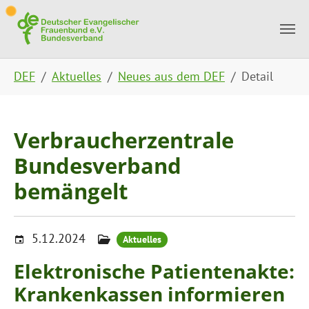
Skip to main content
Skip to page footer
You are here:
DEF
Aktuelles
Neues aus dem DEF
Detail
Verbraucherzentrale
Bundesverband
bemängelt
5.12.2024
Aktuelles
Elektronische Patientenakte:
Krankenkassen informieren