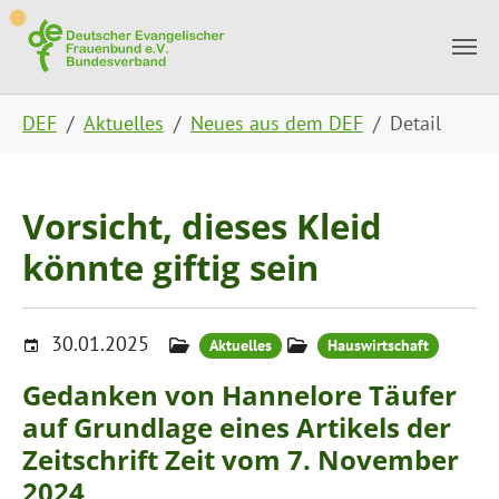
Skip to main content
Skip to page footer
You are here:
DEF
Aktuelles
Neues aus dem DEF
Detail
Vorsicht, dieses Kleid
könnte giftig sein
30.01.2025
Aktuelles
Hauswirtschaft
Gedanken von Hannelore Täufer
auf Grundlage eines Artikels der
Zeitschrift Zeit vom 7. November
2024