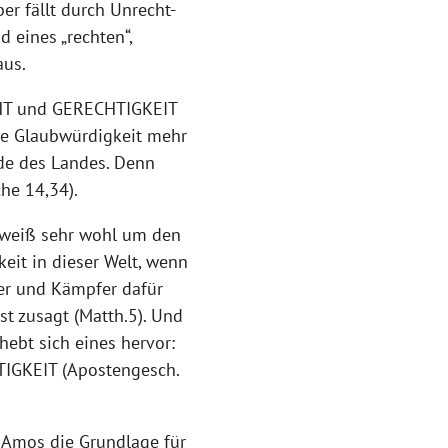
er fällt durch Unrecht-
 eines „rechten“,
aus.
CHT und GERECHTIGKEIT
ne Glaubwürdigkeit mehr
de des Landes. Denn
che 14,34).
 weiß sehr wohl um den
eit in dieser Welt, wenn
ner und Kämpfer dafür
st zusagt (Matth.5). Und
hebt sich eines hervor:
TIGKEIT (Apostengesch.
r Amos die Grundlage für