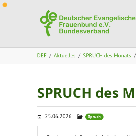
Skip to main content
Skip to page footer
You are here:
DEF
Aktuelles
SPRUCH des Monats
SPRUCH des Mo
25.06.2026
Spruch