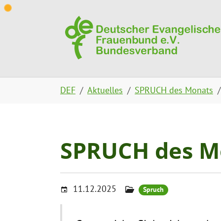
Skip to main content
Skip to page footer
You are here:
DEF
Aktuelles
SPRUCH des Monats
SPRUCH des Mo
11.12.2025
Spruch