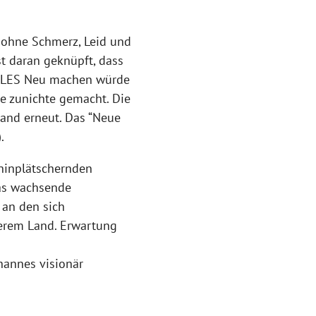
 ohne Schmerz, Leid und
st daran geknüpft, dass
ALLES Neu machen würde
e zunichte gemacht. Die
and erneut. Das “Neue
.
hinplätschernden
das wachsende
 an den sich
erem Land. Erwartung
hannes visionär