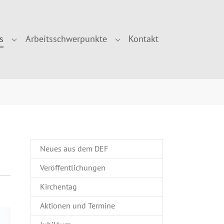
s
Arbeitsschwerpunkte
Kontakt
r "Über uns"
Submenu for "Aktuelles"
Submenu for "Arbeitsschwe
Neues aus dem DEF
Veröffentlichungen
Kirchentag
Aktionen und Termine