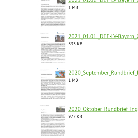
1 MB
2021_01.01._DEF-LV-Bayern_
833 KB
2020_September_Rundbrief_I
1 MB
2020_Oktober_Rundbrief_Inge
977 KB