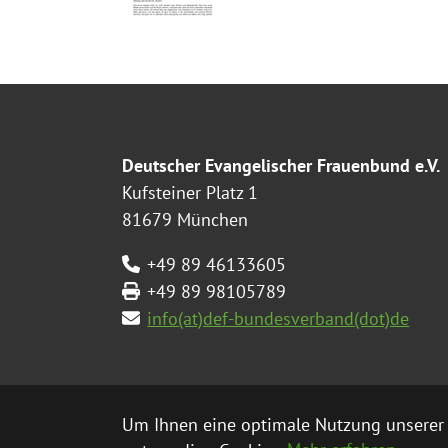
Deutscher Evangelischer Frauenbund e.V.
Kufsteiner Platz 1
81679 München
+49 89 46133605
+49 89 98105789
info(at)def-bundesverband(dot)de
Um Ihnen eine optimale Nutzung unserer 
© 2026 Deut