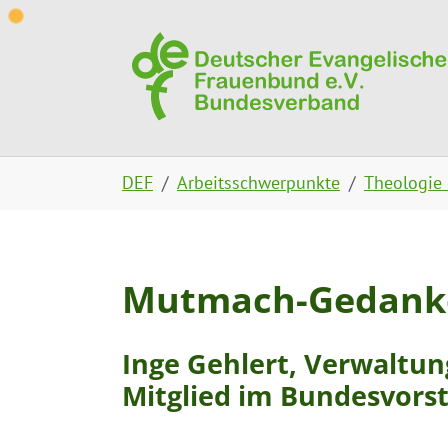
Skip to main content
Skip to page footer
You are here:
DEF
Arbeitsschwerpunkte
Theologie
Mutmach-Gedanken
Inge Gehlert, Verwaltun
Mitglied im Bundesvors