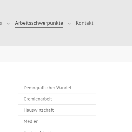
s
Arbeitsschwerpunkte
Kontakt
r "Über uns"
Submenu for "Aktuelles"
Submenu for "Arbeitsschwe
Demografischer Wandel
Gremienarbeit
Hauswirtschaft
Medien