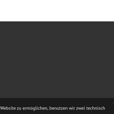
Website zu ermöglichen, benutzen wir zwei technisch
scher Evangelischer Frauenbund e.V.
|
Eine Webseite von